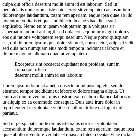
culpa qui officia deserunt mollit anim id est laborum. Sed ut
perspiciatis unde omnis iste natus error sit voluptatem accusantium
doloremque laudantium, totam rem aperiam, eaque ipsa quae ab illo
inventore veritatis et quasi architecto beatae vitae dicta sunt
explicabo. Nemo enim ipsam voluptatem quia voluptas sit
aspernatur aut odit aut fugit, sed quia consequuntur magni dolores
eos qui ratione voluptatem sequi nesciunt. Neque porro quisquam
est, qui dolorem ipsum quia dolor sit amet, consectetur, adipisci velit,
sed quia non numquam eius modi tempora incidunt ut labore et
dolore magnam aliquam quaerat voluptatem.
Excepteur sint occaecat cupidatat non proident, sunt in
culpa qui officia
deserunt mollit anim id est laborum.
Lorem ipsum dolor sit amet, consectetur adipisicing elit, sed do
eiusmod tempor incididunt ut labore et dolore magna aliqua. Ut
enim ad minim veniam, quis nostrud exercitation ullamco laboris nisi
ut aliquip ex ea commodo consequat. Duis aute irure dolor in
reprehenderit in voluptate velit esse cillum dolore eu fugiat nulla
pariatur.
Sed ut perspiciatis unde omnis iste natus error sit voluptatem
accusantium doloremque laudantium, totam rem aperiam, eaque ipsa
quae ab illo inventore veritatis et quasi architecto beatae vitae dicta