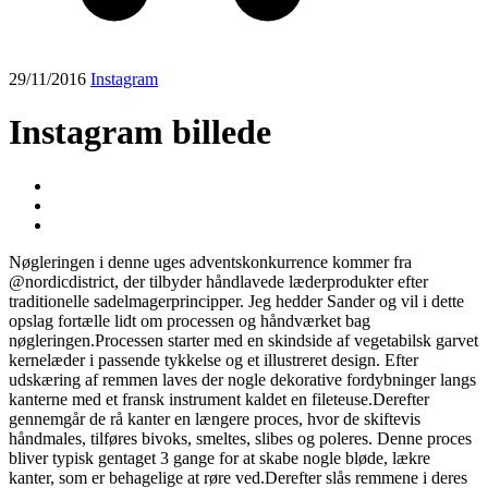
29/11/2016
Instagram
Instagram billede
Nøgleringen i denne uges adventskonkurrence kommer fra
@nordicdistrict, der tilbyder håndlavede læderprodukter efter
traditionelle sadelmagerprincipper. Jeg hedder Sander og vil i dette
opslag fortælle lidt om processen og håndværket bag
nøgleringen.Processen starter med en skindside af vegetabilsk garvet
kernelæder i passende tykkelse og et illustreret design. Efter
udskæring af remmen laves der nogle dekorative fordybninger langs
kanterne med et fransk instrument kaldet en fileteuse.Derefter
gennemgår de rå kanter en længere proces, hvor de skiftevis
håndmales, tilføres bivoks, smeltes, slibes og poleres. Denne proces
bliver typisk gentaget 3 gange for at skabe nogle bløde, lækre
kanter, som er behagelige at røre ved.Derefter slås remmene i deres