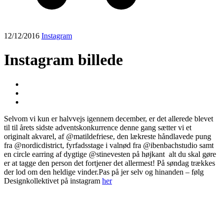
12/12/2016
Instagram
Instagram billede
Selvom vi kun er halvvejs igennem december, er det allerede blevet
til til årets sidste adventskonkurrence denne gang sætter vi et
originalt akvarel, af @matildefriese, den lækreste håndlavede pung
fra @nordicdistrict, fyrfadsstage i valnød fra @ibenbachstudio samt
en circle earring af dygtige @stinevesten på højkant ️ alt du skal gøre
er at tagge den person det fortjener det allermest! På søndag trækkes
der lod om den heldige vinder.️Pas på jer selv og hinanden – følg
Designkollektivet på instagram
her
Post
navigation