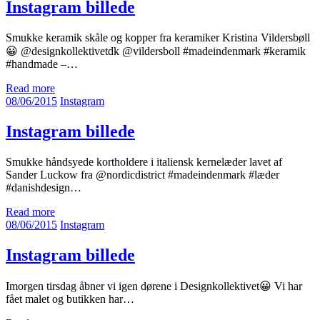
Instagram billede
Smukke keramik skåle og kopper fra keramiker Kristina Vildersbøll
😀 @designkollektivetdk @vildersboll #madeindenmark #keramik
#handmade –…
Read more
08/06/2015
Instagram
Instagram billede
Smukke håndsyede kortholdere i italiensk kernelæder lavet af
Sander Luckow fra @nordicdistrict #madeindenmark #læder
#danishdesign…
Read more
08/06/2015
Instagram
Instagram billede
Imorgen tirsdag åbner vi igen dørene i Designkollektivet😀 Vi har
fået malet og butikken har…